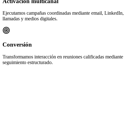
Activación multicanal
Ejecutamos campañas coordinadas mediante email, LinkedIn,
llamadas y medios digitales.
Conversión
Transformamos interacción en reuniones calificadas mediante
seguimiento estructurado.
¿Qué hace de Callbox una agencia líder en generación de leads B2B?
¿Cómo usa Callbox la inteligencia artificial en la generación de leads?