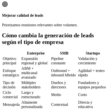
Mejorar calidad de leads
Priorizamos reuniones relevantes sobre volumen.
Cómo cambia la generación de leads
según el tipo de empresa
Enterprise
SMB
Startups
Objetivo
Expansión
Pipeline
Validación y
principal
regional y global
constante
crecimiento
ABM +
Enfoque
Outbound +
Agilidad + testeo
multicanal
estratégico
inbound híbrido
rápido
avanzado
Tipo de
Múltiples
Dueños y
Fundadores y
decisión
stakeholders
directores
equipos pequeños
Ciclo
Largo y
Medio
Corto
comercial
estructurado
Altamente
Directa y
Mensajería
Contextual
personalizada
educativa