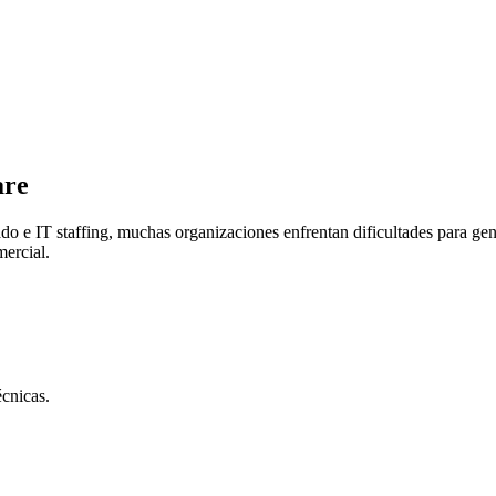
are
ado e IT staffing, muchas organizaciones enfrentan dificultades para g
mercial.
écnicas.