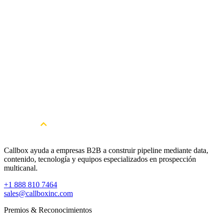
¿Ofrecen servicios de generación de leads para industrias específicas?
¿Cómo puedo empezar con Callbox?
Callbox ayuda a empresas B2B a construir pipeline mediante data,
contenido, tecnología y equipos especializados en prospección
multicanal.
+1 888 810 7464
sales@callboxinc.com
Premios & Reconocimientos