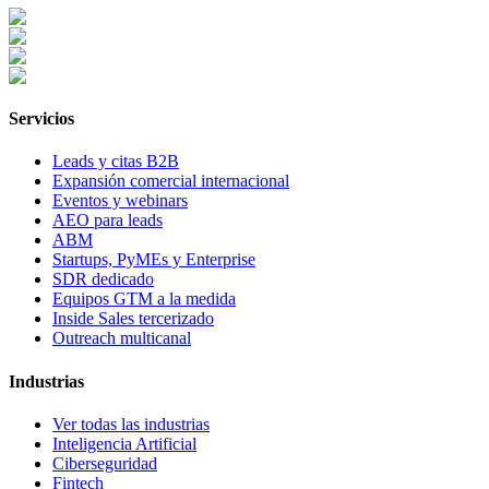
Servicios
Leads y citas B2B
Expansión comercial internacional
Eventos y webinars
AEO para leads
ABM
Startups, PyMEs y Enterprise
SDR dedicado
Equipos GTM a la medida
Inside Sales tercerizado
Outreach multicanal
Industrias
Ver todas las industrias
Inteligencia Artificial
Ciberseguridad
Fintech