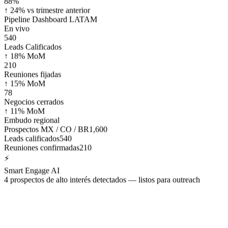
88
%
↑ 24% vs trimestre anterior
Pipeline Dashboard LATAM
En vivo
540
Leads Calificados
↑ 18% MoM
210
Reuniones fijadas
↑ 15% MoM
78
Negocios cerrados
↑ 11% MoM
Embudo regional
Prospectos MX / CO / BR
1,600
Leads calificados
540
Reuniones confirmadas
210
⚡
Smart Engage AI
4 prospectos de alto interés detectados — listos para outreach