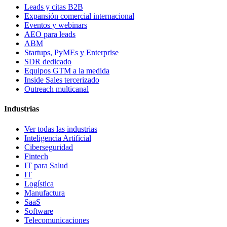
Leads y citas B2B
Expansión comercial internacional
Eventos y webinars
AEO para leads
ABM
Startups, PyMEs y Enterprise
SDR dedicado
Equipos GTM a la medida
Inside Sales tercerizado
Outreach multicanal
Industrias
Ver todas las industrias
Inteligencia Artificial
Ciberseguridad
Fintech
IT para Salud
IT
Logística
Manufactura
SaaS
Software
Telecomunicaciones